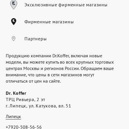
Где купить
Эксклюзивные фирменные магазины
Партнерам
Фирменные магазины
Контакты
Программа лояльности
Партнеры
Политика обработки персональных
Продукцию компании Dr.Koffer, включая новые
данных
модели, вы можете купить во всех крупных торговых
центрах Москвы и регионов России. Обращаем ваше
внимание, что цены в сети магазинов могут
отличаться от цен на сайте.
Dr. Koffer
ТРЦ Ривьера, 2 эт
г. Липецк, ул. Катукова, вл. 51
Липецк
+7920-508-56-56