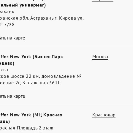
ральный универмаг)
трахань
ханская обл, Астрахань г, Кирова ул,
№ 7/28
ать на карте
offer New York (Бизнес Парк
Москва
нцево)
сква
ское шоссе 22 км, домовладение №
роение 2г, 3 этаж, пав.361Г.
ать на карте
offer New York (МЦ Красная
Краснодар
адь)
расная Площадь 2 этаж