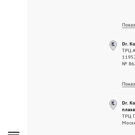
Показ
Dr. K
ТРЦ 
11957
№ 86
Показ
Dr. K
плаза
ТРЦ П
Моск