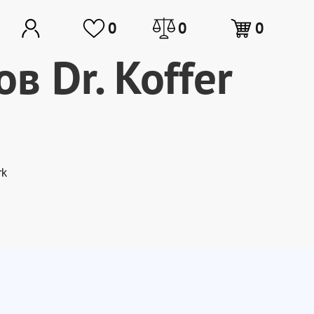
0
0
0
в Dr. Koffer
rk