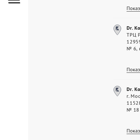
Показ
Dr. K
ТРЦ Р
12959
№ 6, 
Показ
Dr. K
г. Мо
11528
№ 18
Показ