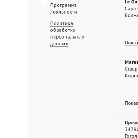
Le Ga
Программа
Сарат
лояльности
Волжс
Политика
обработки
персональных
Показ
данных
Мага
Ставр
Киро
Показ
Презе
34790
Гогол