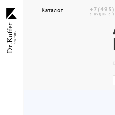
+7(495)
Каталог
В БУДНИ С 1
Дорожная коллекция
Мужская коллекция
Женская коллекция
Г
Подарки и сувениры
Подарочные карты
Dr.Koffer Outlet
Новинки