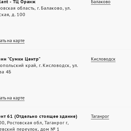
lant - ТЦ Оранж
Балаково
овская область, г. Балаково, ул.
кая, д. 100
ать на карте
зин "Сумки Центр"
Кисловодск
опольский край, г. Кисловодск, ул.
ва 4Б
ать на карте
нт 61 (Отдельно стоящее здание)
Таганрог
0, Ростовская обл, Таганрог г,
евский переулок, дом № 1