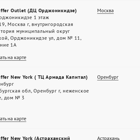
offer Outlet (ДЦ Орджоникидзе)
Москва
рджоникидзе 1 этаж
9, Москва г, внутригородская
итория муниципальный округ
кой, Орджоникидзе ул, дом № 11,
ение 1А
ать на карте
offer New York ( ТЦ Армада Капитал)
Оренбург
енбург
ургская обл, Оренбург г, неженское
е, дом № 3
ать на карте
offer New York (Астраханский
Астрахань