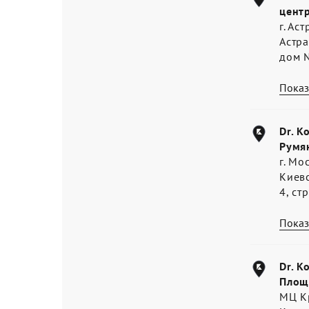
цент
г. Ас
Астра
дом 
Показ
Dr. K
Румя
г. Мо
Киев
4, ст
Показ
Dr. K
Площ
МЦ К