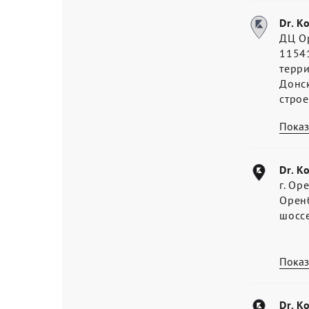
Dr. K
ДЦ О
11541
терр
Донс
стро
Показ
Dr. K
г. Ор
Оренб
шосс
Показ
Dr. K