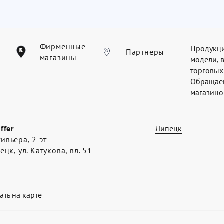
Фирменные
Продукци
Партнеры
магазины
модели, 
торговых
Обращаем
магазинов
offer
Липецк
ивьера, 2 эт
пецк, ул. Катукова, вл. 51
ать на карте