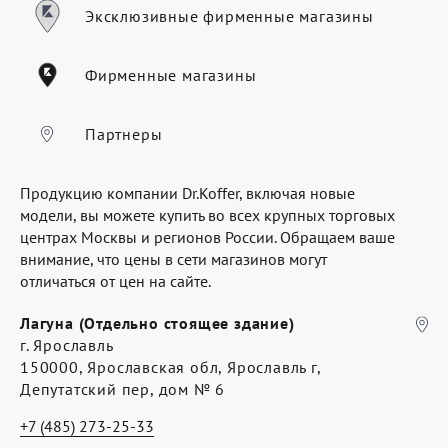
Где купить
Эксклюзивные фирменные магазины
Партнерам
Фирменные магазины
Контакты
Программа лояльности
Партнеры
Политика обработки персональных
Продукцию компании Dr.Koffer, включая новые
данных
модели, вы можете купить во всех крупных торговых
центрах Москвы и регионов России. Обращаем ваше
внимание, что цены в сети магазинов могут
отличаться от цен на сайте.
Лагуна (Отдельно стоящее здание)
г. Ярославль
150000, Ярославская обл, Ярославль г,
Депутатский пер, дом № 6
+7 (485) 273-25-33