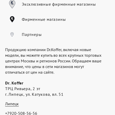
Где купить
Эксклюзивные фирменные магазины
Партнерам
Фирменные магазины
Контакты
Программа лояльности
Партнеры
Политика обработки персональных
Продукцию компании Dr.Koffer, включая новые
данных
модели, вы можете купить во всех крупных торговых
центрах Москвы и регионов России. Обращаем ваше
внимание, что цены в сети магазинов могут
отличаться от цен на сайте.
Dr. Koffer
ТРЦ Ривьера, 2 эт
г. Липецк, ул. Катукова, вл. 51
Липецк
+7920-508-56-56