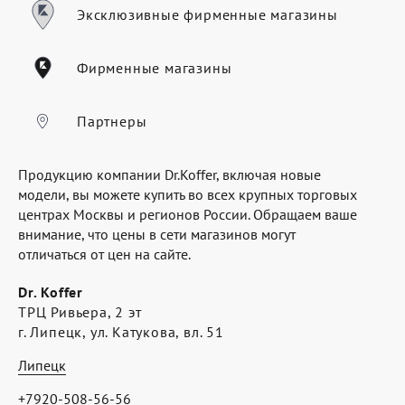
Где купить
Эксклюзивные фирменные магазины
Партнерам
Фирменные магазины
Контакты
Программа лояльности
Партнеры
Политика обработки персональных
Продукцию компании Dr.Koffer, включая новые
данных
модели, вы можете купить во всех крупных торговых
центрах Москвы и регионов России. Обращаем ваше
внимание, что цены в сети магазинов могут
отличаться от цен на сайте.
Dr. Koffer
ТРЦ Ривьера, 2 эт
г. Липецк, ул. Катукова, вл. 51
Липецк
+7920-508-56-56