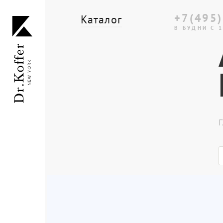
+7(495)
Каталог
В БУДНИ С 1
Дорожная коллекция
Мужская коллекция
Женская коллекция
Г
Подарки и сувениры
Подарочные карты
Dr.Koffer Outlet
Новинки