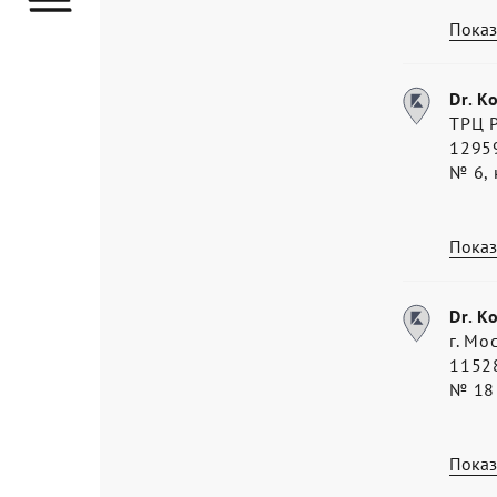
Показ
Dr. K
ТРЦ Р
12959
№ 6, 
Показ
Dr. K
г. Мо
11528
№ 18
Показ