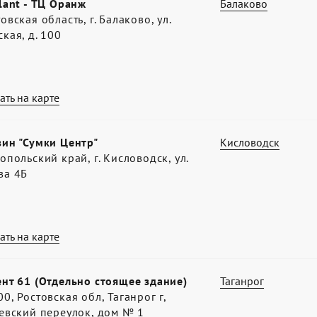
lant - ТЦ Оранж
Балаково
овская область, г. Балаково, ул.
кая, д. 100
ать на карте
зин "Сумки Центр"
Кисловодск
опольский край, г. Кисловодск, ул.
ва 4Б
ать на карте
нт 61 (Отдельно стоящее здание)
Таганрог
0, Ростовская обл, Таганрог г,
евский переулок, дом № 1