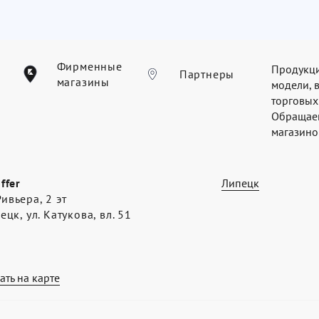
Фирменные
Продукци
Партнеры
магазины
модели, 
торговых
Обращаем
магазинов
offer
Липецк
ивьера, 2 эт
пецк, ул. Катукова, вл. 51
ать на карте