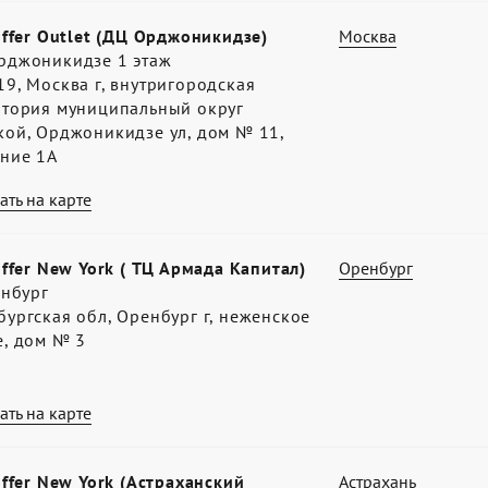
offer Outlet (ДЦ Орджоникидзе)
Москва
рджоникидзе 1 этаж
9, Москва г, внутригородская
итория муниципальный округ
кой, Орджоникидзе ул, дом № 11,
ение 1А
ать на карте
offer New York ( ТЦ Армада Капитал)
Оренбург
енбург
ургская обл, Оренбург г, неженское
е, дом № 3
ать на карте
offer New York (Астраханский
Астрахань