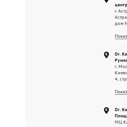
цент
г. Ас
Астра
дом 
Показ
Dr. K
Румя
г. Мо
Киев
4, ст
Показ
Dr. K
Площ
МЦ К