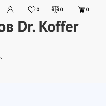
0
0
0
в Dr. Koffer
rk