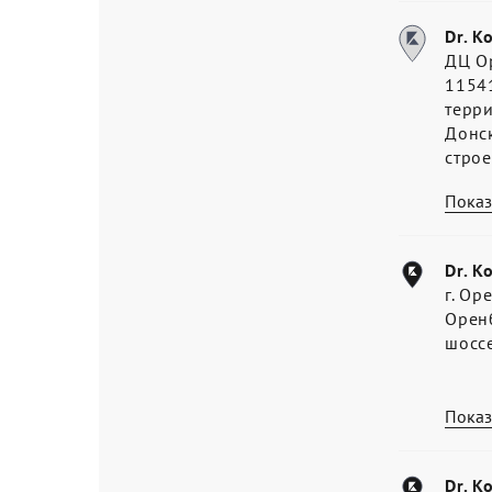
Dr. K
ДЦ О
11541
терр
Донс
стро
Показ
Dr. K
г. Ор
Оренб
шосс
Показ
Dr. K