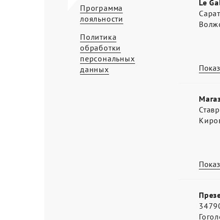
Le Ga
Программа
Сарат
лояльности
Волжс
Политика
обработки
персональных
Показ
данных
Мага
Ставр
Киро
Показ
Презе
34790
Гогол