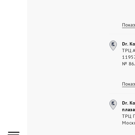
Показ
Dr. K
ТРЦ 
11957
№ 86
Показ
Dr. K
плаза
ТРЦ П
Моск