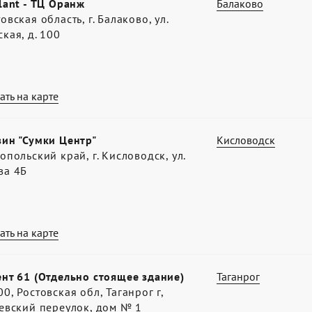
lant - ТЦ Оранж
Балаково
овская область, г. Балаково, ул.
кая, д. 100
ать на карте
зин "Сумки Центр"
Кисловодск
опольский край, г. Кисловодск, ул.
ва 4Б
ать на карте
нт 61 (Отдельно стоящее здание)
Таганрог
0, Ростовская обл, Таганрог г,
евский переулок, дом № 1