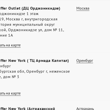
offer Outlet (ДЦ Орджоникидзе)
Москва
рджоникидзе 1 этаж
9, Москва г, внутригородская
итория муниципальный округ
кой, Орджоникидзе ул, дом № 11,
ение 1А
ать на карте
offer New York ( ТЦ Армада Капитал)
Оренбург
енбург
ургская обл, Оренбург г, неженское
е, дом № 3
ать на карте
offer New York (Астраханский
Астрахань