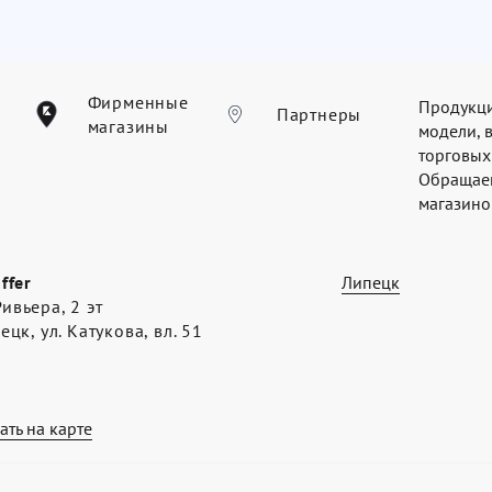
Фирменные
Продукци
Партнеры
магазины
модели, 
торговых
Обращаем
магазинов
offer
Липецк
ивьера, 2 эт
пецк, ул. Катукова, вл. 51
ать на карте