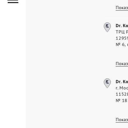
Показ
Dr. K
ТРЦ Р
12959
№ 6, 
Показ
Dr. K
г. Мо
11528
№ 18
Показ