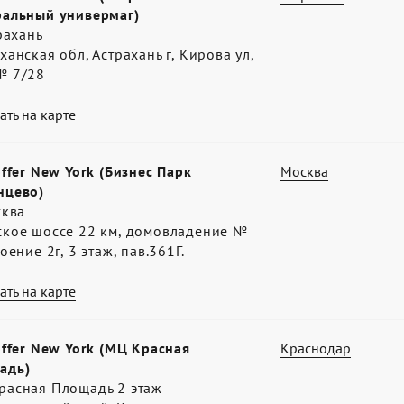
ральный универмаг)
трахань
ханская обл, Астрахань г, Кирова ул,
№ 7/28
ать на карте
offer New York (Бизнес Парк
Москва
нцево)
сква
ское шоссе 22 км, домовладение №
роение 2г, 3 этаж, пав.361Г.
ать на карте
offer New York (МЦ Красная
Краснодар
адь)
расная Площадь 2 этаж