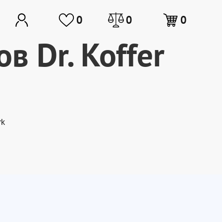
0
0
0
в Dr. Koffer
rk