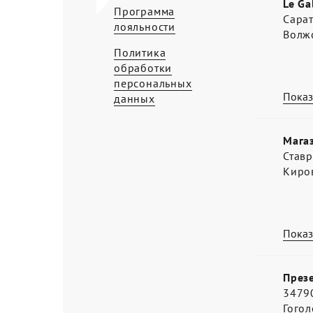
Le Ga
Программа
Сарат
лояльности
Волжс
Политика
обработки
персональных
Показ
данных
Мага
Ставр
Киро
Показ
Презе
34790
Гогол