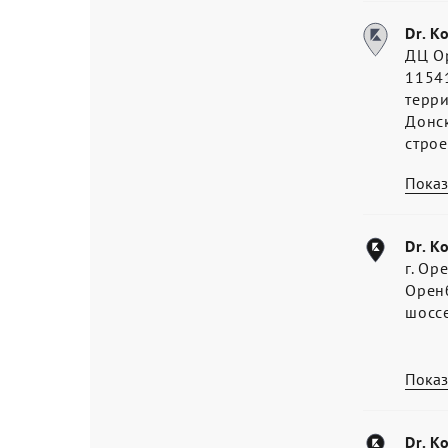
Dr. K
ДЦ О
11541
терр
Донс
стро
Показ
Dr. K
г. Ор
Оренб
шосс
Показ
Dr. K