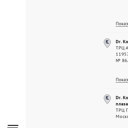
Показ
Dr. K
ТРЦ 
11957
№ 86
Показ
Dr. K
плаза
ТРЦ П
Моск