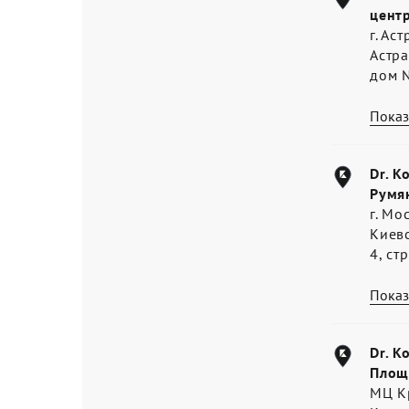
цент
г. Ас
Астра
дом 
Показ
Dr. K
Румя
г. Мо
Киев
4, ст
Показ
Dr. K
Площ
МЦ К