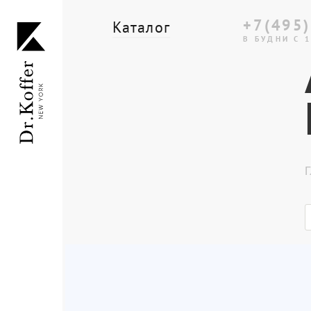
+7(495)
Каталог
В БУДНИ С 1
Дорожная коллекция
Мужская коллекция
Женская коллекция
Г
Подарки и сувениры
Подарочные карты
Dr.Koffer Outlet
Новинки