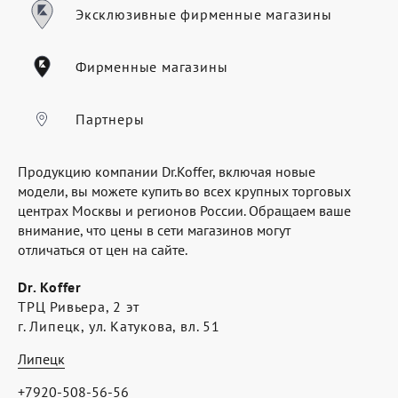
Где купить
Эксклюзивные фирменные магазины
Партнерам
Фирменные магазины
Контакты
Программа лояльности
Партнеры
Политика обработки персональных
Продукцию компании Dr.Koffer, включая новые
данных
модели, вы можете купить во всех крупных торговых
центрах Москвы и регионов России. Обращаем ваше
внимание, что цены в сети магазинов могут
отличаться от цен на сайте.
Dr. Koffer
ТРЦ Ривьера, 2 эт
г. Липецк, ул. Катукова, вл. 51
Липецк
+7920-508-56-56