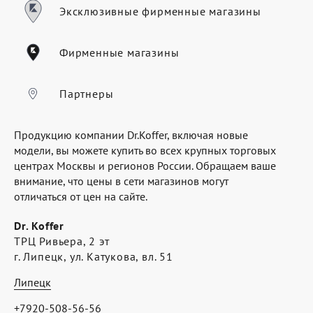
Где купить
Эксклюзивные фирменные магазины
Партнерам
Фирменные магазины
Контакты
Программа лояльности
Партнеры
Политика обработки персональных
Продукцию компании Dr.Koffer, включая новые
данных
модели, вы можете купить во всех крупных торговых
центрах Москвы и регионов России. Обращаем ваше
внимание, что цены в сети магазинов могут
отличаться от цен на сайте.
Dr. Koffer
ТРЦ Ривьера, 2 эт
г. Липецк, ул. Катукова, вл. 51
Липецк
+7920-508-56-56