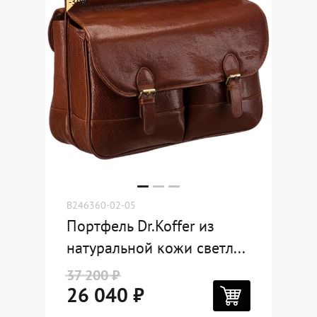
Где купить
-30%
Партнерам
Контакты
Программа лояльности
Политика обработки персональных
данных
B246360-02-05
Портфель Dr.Koffer из
натуральной кожи светл...
37 200 ₽
26 040 ₽