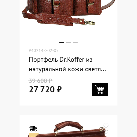
Dr.Koffer Outlet
Новинки
Акции
P402148-02-05
Портфель Dr.Koffer из
О компании
натуральной кожи светл...
39 600 ₽
27 720 ₽
Оферта
Условия доставки
Условия возврата
Сертификат Dr.Koffer