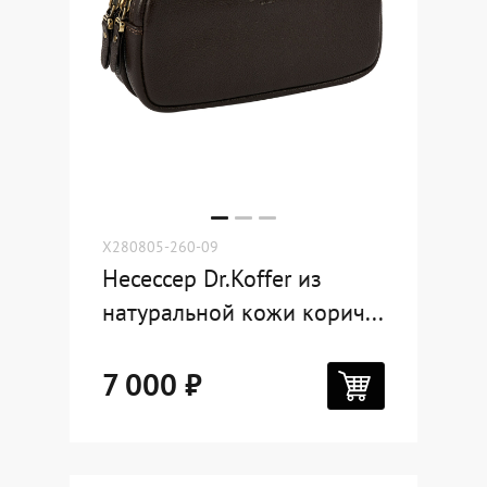
X280805-260-09
Несессер Dr.Koffer из
натуральной кожи корич...
7 000 ₽