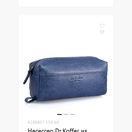
X280807-154-60
Несессер Dr.Koffer из