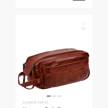
X280808-248-05