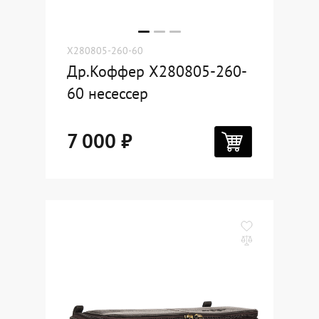
X280805-260-60
Др.Коффер X280805-260-
60 несессер
7 000 ₽