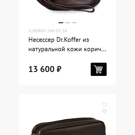
X280809-248-09_04
Несессер Dr.Koffer из
натуральной кожи корич...
13 600 ₽