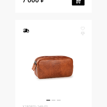
X280805-248-05