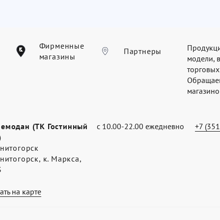
Фирменные
Продукци
Партнеры
магазины
модели, 
торговых
Обращаем
магазинов
Чемодан (ТК Гостинный
с 10.00-22.00 ежедневно
+7 (35
)
гнитогорск
гнитогорск, к. Маркса,
3
ать на карте