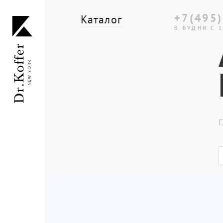
+7(495)
Каталог
В БУДНИ С 1
Дорожная коллекция
Мужская коллекция
Женская коллекция
Г
Подарки и сувениры
Подарочные карты
Dr.Koffer Outlet
Новинки