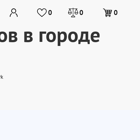
0
0
0
ов в городе
rk