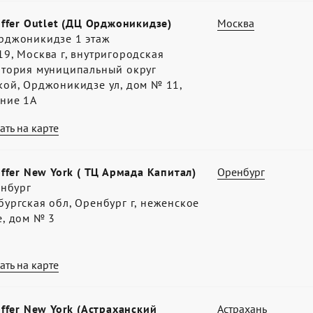
offer Outlet (ДЦ Орджоникидзе)
Москва
рджоникидзе 1 этаж
9, Москва г, внутригородская
итория муниципальный округ
кой, Орджоникидзе ул, дом № 11,
ение 1А
ать на карте
offer New York ( ТЦ Армада Капитал)
Оренбург
енбург
ургская обл, Оренбург г, неженское
е, дом № 3
ать на карте
offer New York (Астраханский
Астрахань