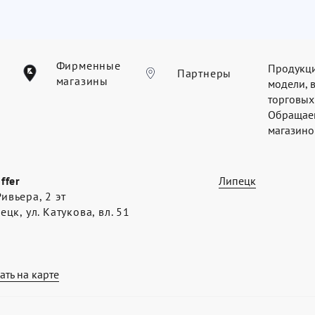
Фирменные
Продукци
Партнеры
магазины
модели, 
торговых
Обращаем
магазинов
offer
Липецк
ивьера, 2 эт
пецк, ул. Катукова, вл. 51
ать на карте