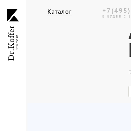
+7(495)
Каталог
В БУДНИ С 1
Дорожная коллекция
Мужская коллекция
Женская коллекция
Г
Подарки и сувениры
Подарочные карты
Dr.Koffer Outlet
Новинки