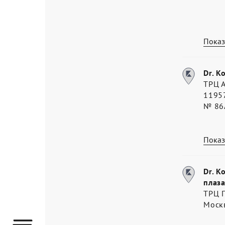
Показ
Dr. K
ТРЦ 
11957
№ 86
Показ
Dr. K
плаза
ТРЦ П
Моск