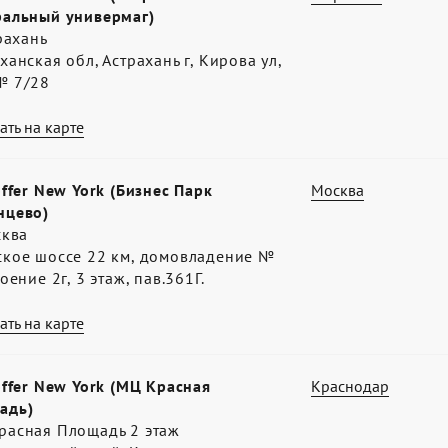
ральный универмаг)
трахань
ханская обл, Астрахань г, Кирова ул,
№ 7/28
ать на карте
offer New York (Бизнес Парк
Москва
нцево)
сква
ское шоссе 22 км, домовладение №
роение 2г, 3 этаж, пав.361Г.
ать на карте
offer New York (МЦ Красная
Краснодар
адь)
расная Площадь 2 этаж