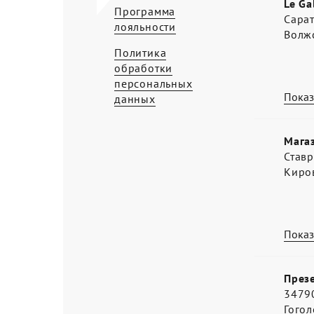
Le Ga
Программа
Сарат
лояльности
Волжс
Политика
обработки
персональных
Показ
данных
Мага
Ставр
Киро
Показ
Презе
34790
Гогол