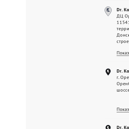
Dr. K
ДЦ О
11541
терр
Донс
стро
Показ
Dr. K
г. Ор
Оренб
шосс
Показ
Dr. K