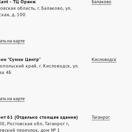
lant - ТЦ Оранж
Балаково
овская область, г. Балаково, ул.
кая, д. 100
ать на карте
зин "Сумки Центр"
Кисловодск
опольский край, г. Кисловодск, ул.
ва 4Б
ать на карте
нт 61 (Отдельно стоящее здание)
Таганрог
0, Ростовская обл, Таганрог г,
евский переулок, дом № 1