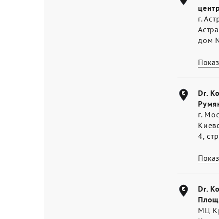
цент
г. Ас
Астра
дом 
Показ
Dr. K
Румя
г. Мо
Киев
4, ст
Показ
Dr. K
Площ
МЦ К