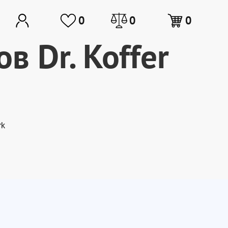
0
0
0
в Dr. Koffer
rk