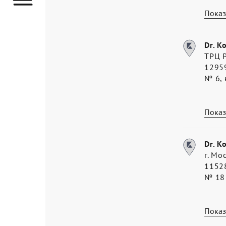
Показ
Dr. K
ТРЦ Р
12959
№ 6, 
Показ
Dr. K
г. Мо
11528
№ 18
Показ