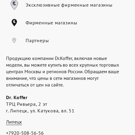
Где купить
Эксклюзивные фирменные магазины
Партнерам
Фирменные магазины
Контакты
Программа лояльности
Партнеры
Политика обработки персональных
Продукцию компании Dr.Koffer, включая новые
данных
модели, вы можете купить во всех крупных торговых
центрах Москвы и регионов России. Обращаем ваше
внимание, что цены в сети магазинов могут
отличаться от цен на сайте.
Dr. Koffer
ТРЦ Ривьера, 2 эт
г. Липецк, ул. Катукова, вл. 51
Липецк
+7920-508-56-56