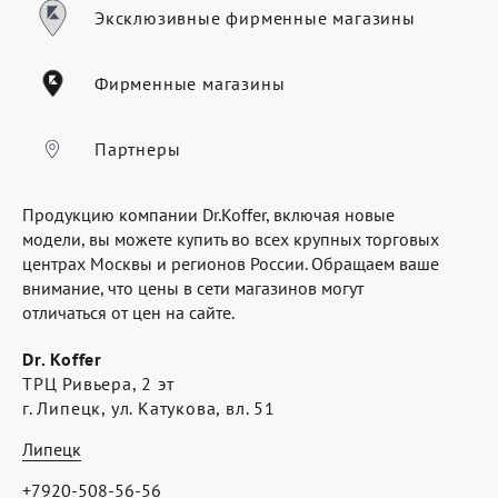
Где купить
Эксклюзивные фирменные магазины
Партнерам
Фирменные магазины
Контакты
Программа лояльности
Партнеры
Политика обработки персональных
Продукцию компании Dr.Koffer, включая новые
данных
модели, вы можете купить во всех крупных торговых
центрах Москвы и регионов России. Обращаем ваше
внимание, что цены в сети магазинов могут
отличаться от цен на сайте.
Dr. Koffer
ТРЦ Ривьера, 2 эт
г. Липецк, ул. Катукова, вл. 51
Липецк
+7920-508-56-56