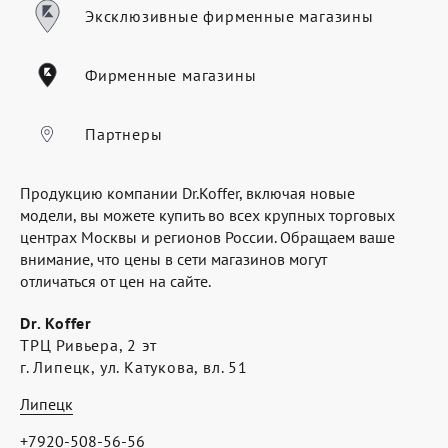
Где купить
Эксклюзивные фирменные магазины
Партнерам
Фирменные магазины
Контакты
Программа лояльности
Партнеры
Политика обработки персональных
Продукцию компании Dr.Koffer, включая новые
данных
модели, вы можете купить во всех крупных торговых
центрах Москвы и регионов России. Обращаем ваше
внимание, что цены в сети магазинов могут
отличаться от цен на сайте.
Dr. Koffer
ТРЦ Ривьера, 2 эт
г. Липецк, ул. Катукова, вл. 51
Липецк
+7920-508-56-56