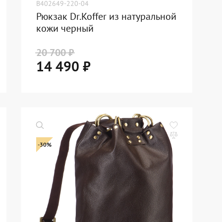
B402649-220-04
Рюкзак Dr.Koffer из натуральной
кожи черный
20 700 ₽
14 490 ₽
-30%