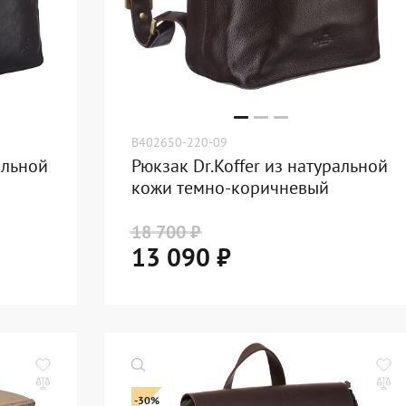
B402650-220-09
альной
Рюкзак Dr.Koffer из натуральной
кожи темно-коричневый
18 700 ₽
13 090 ₽
-30%