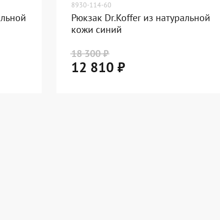
8930-114-60
альной
Рюкзак Dr.Koffer из натуральной
кожи синий
18 300 ₽
12 810 ₽