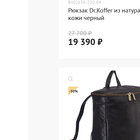
B402656-220-04
Рюкзак Dr.Koffer из натур
кожи черный
27 700 ₽
19 390 ₽
-30%