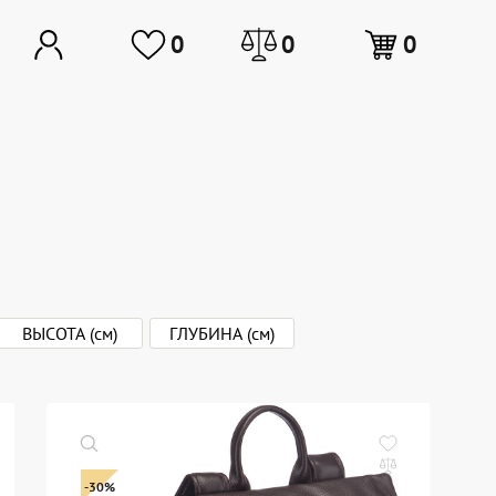
0
0
0
ВЫСОТА (см)
ГЛУБИНА (см)
от
до
до
-30%