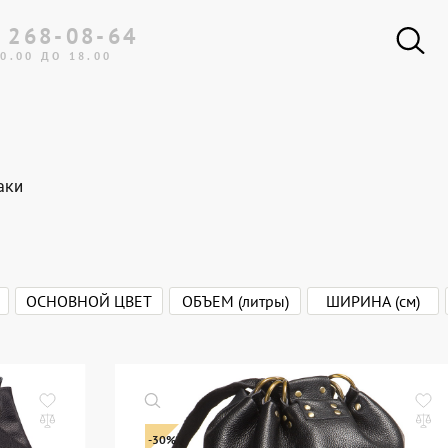
 268-08-64
0.00 ДО 18.00
аки
ОСНОВНОЙ ЦВЕТ
ОБЪЕМ (литры)
ШИРИНА (см)
Бежевый
от
от
до
от
до
ЫЙ
Зелёный
Коричневый
Синий
-30%