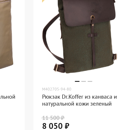
M402705-94-80
альной
Рюкзак Dr.Koffer из канваса и
натуральной кожи зеленый
11 500 ₽
8 050 ₽