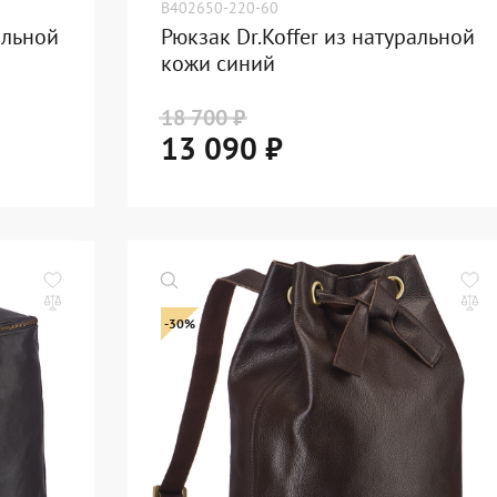
B402650-220-60
альной
Рюкзак Dr.Koffer из натуральной
кожи синий
18 700 ₽
13 090 ₽
-30%