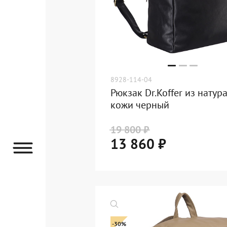
8928-114-04
Рюкзак Dr.Koffer из натур
кожи черный
19 800 ₽
13 860 ₽
-30%