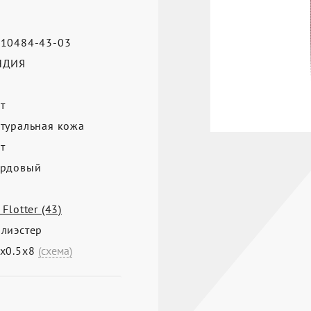
10484-43-03
НДИЯ
т
туральная кожа
т
рдовый
 Flotter (43)
лиэстер
х0.5х8
(схема)