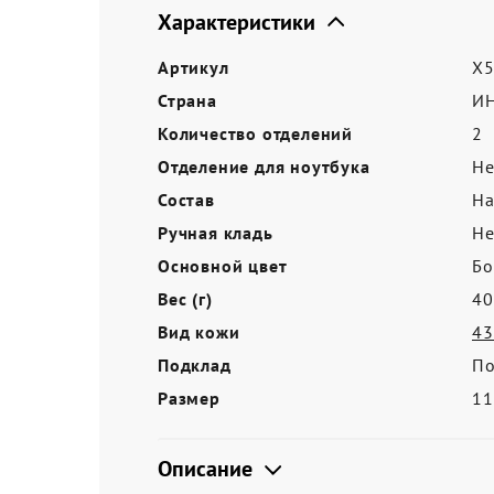
Акции
Характеристики
Артикул
X5
Страна
И
Количество отделений
2
Отделение для ноутбука
Не
Состав
На
Ручная кладь
Не
Основной цвет
Бо
Вес (г)
40
Вид кожи
43
Подклад
По
Размер
11
Описание