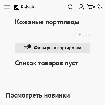
Избранное
0
Кожаные портпледы
Дорожная коллекция
Назад
Мужская коллекция
Фильтры и сортировка
Женская коллекция
Список товаров пуст
Подарки и сувениры
Подарочные карты
Посмотреть новинки