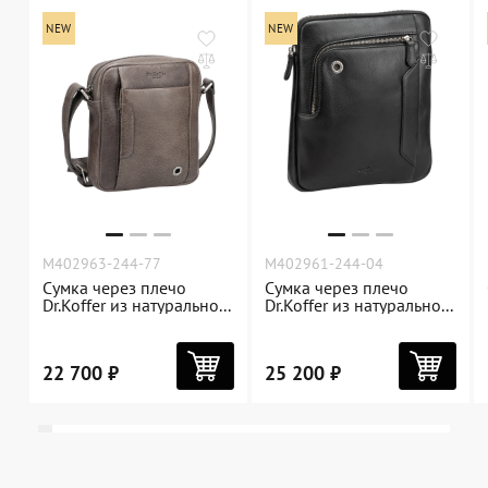
Dr.Koffer Outlet
Новинки
Акции
О компании
M402963-244-77
M402961-244-04
Сумка через плечо
Сумка через плечо
Dr.Koffer из натурально...
Dr.Koffer из натурально...
Оферта
Условия доставки
22 700 ₽
25 200 ₽
Условия возврата
Сертификат Dr.Koffer