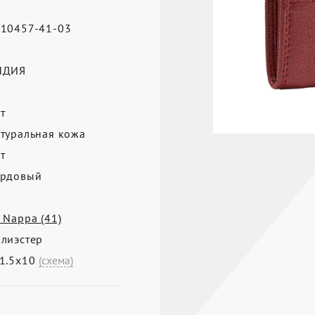
10457-41-03
а
НДИЯ
т
туральная кожа
т
рдовый
 Nappa (41)
лиэстер
1.5х10
(схема)