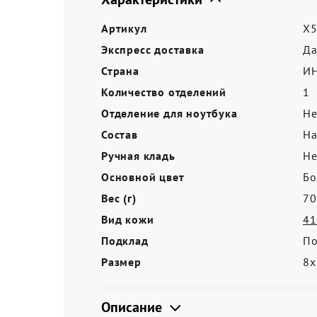
Акции
Артикул
X5
Экспресс доставка
Д
Страна
И
Количество отделений
1
Отделение для ноутбука
Не
Состав
На
Ручная кладь
Не
Основной цвет
Бо
Вес (г)
70
Вид кожи
41
Подклад
По
Размер
8х
Описание