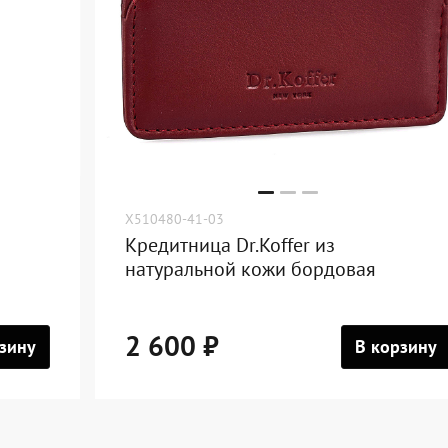
X510480-41-03
Кредитница Dr.Koffer из
натуральной кожи бордовая
2 600 ₽
зину
В корзину