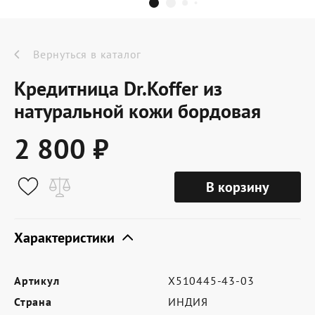
Dr.Koffer Outlet
Новинки
Вернуться в каталог
Кредитница Dr.Koffer из
Акции
натуральной кожи бордовая
2 800 ₽
О компании
В корзину
Оферта
Условия доставки
Характеристики
Условия возврата
Артикул
X510445-43-03
Сертификат Dr.Koffer
Страна
ИНДИЯ