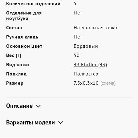
Где купить
Количество отделений
5
Отделение для
Нет
Партнерам
ноутбука
Контакты
Состав
Натуральная кожа
Ручная кладь
Нет
Программа лояльности
Основной цвет
Бордовый
Политика обработки персональных
Вес (г)
50
данных
Вид кожи
43 Flotter (43)
Подклад
Полиэстер
Размер
7.5х0.3х10
(схема)
Описание
Варианты модели