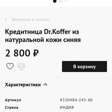
Dr.Koffer Outlet
Новинки
Вернуться в каталог
Кредитница Dr.Koffer из
Акции
натуральной кожи синяя
2 800 ₽
О компании
В корзину
Оферта
Условия доставки
Характеристики
Условия возврата
Артикул
X510484-245-60
Сертификат Dr.Koffer
Страна
ИНДИЯ