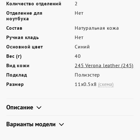
Где купить
Количество отделений
2
Отделение для
Нет
Партнерам
ноутбука
Контакты
Состав
Натуральная кожа
Ручная кладь
Нет
Программа лояльности
Основной цвет
Синий
Политика обработки персональных
Вес (г)
40
данных
Вид кожи
245 Verona leather (245)
Подклад
Полиэстер
Размер
11х0.5х8
(схема)
Описание
Варианты модели