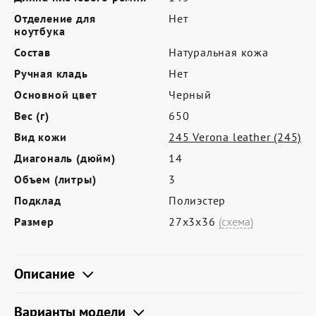
Где купить
Отделение для
Нет
Партнерам
ноутбука
Состав
Натуральная кожа
Контакты
Ручная кладь
Нет
Программа лояльности
Основной цвет
Черный
Политика обработки персональных
Вес (г)
650
данных
Вид кожи
245 Verona leather (245)
Диагональ (дюйм)
14
Объем (литры)
3
Подклад
Полиэстер
Размер
27х3х36
(схема)
Описание
Варианты модели