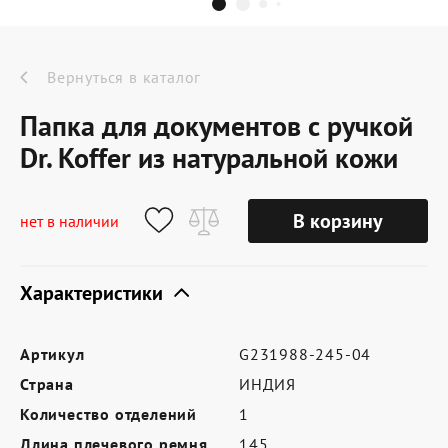
Dr.Koffer Outlet
Новинки
Вернуться в каталог
Папка для документов с ручкой
Акции
Dr. Koffer из натуральной кожи
О компании
В корзину
нет в наличии
Характеристики
Оферта
Условия доставки
Артикул
G231988-245-04
Условия возврата
Страна
ИНДИЯ
Сертификат Dr.Koffer
Количество отделений
1
Длина плечевого ремня
145