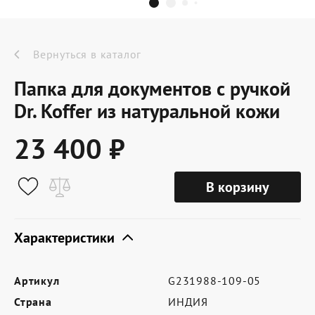
Dr.Koffer Outlet
Новинки
Вернуться в каталог
Папка для документов с ручкой
Акции
Dr. Koffer из натуральной кожи
23 400 ₽
О компании
В корзину
Оферта
Условия доставки
Характеристики
Условия возврата
Артикул
G231988-109-05
Сертификат Dr.Koffer
Страна
ИНДИЯ