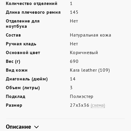
Где купить
Количество отделений
1
Длина плечевого ремня
145
Партнерам
Отделение для
Нет
Контакты
ноутбука
Состав
Натуральная кожа
Программа лояльности
Ручная кладь
Нет
Политика обработки персональных
Основной цвет
Коричневый
данных
Вес (г)
690
Вид кожи
Kara leather (109)
Диагональ (дюйм)
14
Объем (литры)
3
Подклад
Полиэстер
Размер
27х3х36
(схема)
Описание