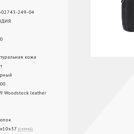
02743-249-04
НДИЯ
0
а
туральная кожа
т
ерный
00
9 Woodstock leather
опок
9х10х37
(схема)