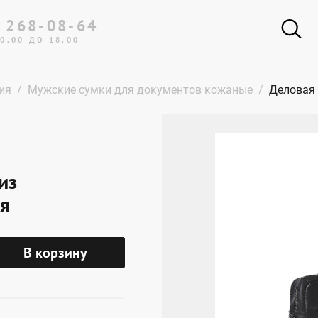
 268-08-64
0.00 ДО 18.00
ия
Мужские сумки для документов кожаные
Деловая 
из
ая
В корзину