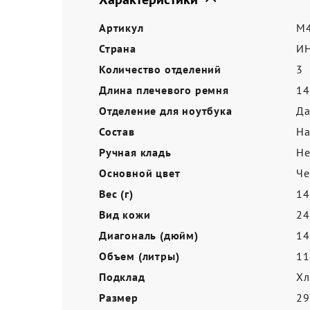
Акции
Артикул
M4
Страна
И
Количество отделений
3
Длина плечевого ремня
14
Отделение для ноутбука
Д
Состав
На
Ручная кладь
Не
Основной цвет
Ч
Вес (г)
14
Вид кожи
24
Диагональ (дюйм)
14
Объем (литры)
11
Подклад
Хл
Размер
2