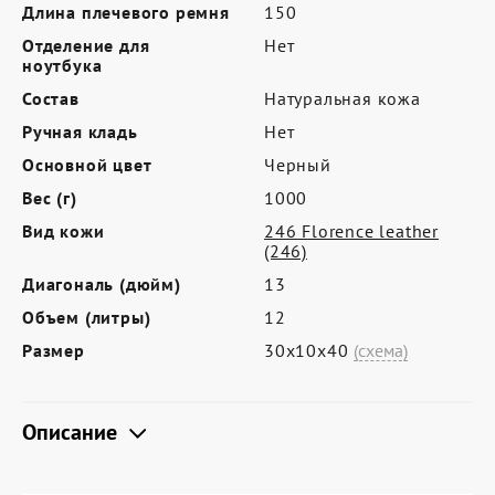
Где купить
Длина плечевого ремня
150
Отделение для
Нет
Партнерам
ноутбука
Контакты
Состав
Натуральная кожа
Ручная кладь
Нет
Программа лояльности
Основной цвет
Черный
Политика обработки персональных
Вес (г)
1000
данных
Вид кожи
246 Florence leather
(246)
Диагональ (дюйм)
13
Объем (литры)
12
Размер
30х10х40
(схема)
Описание