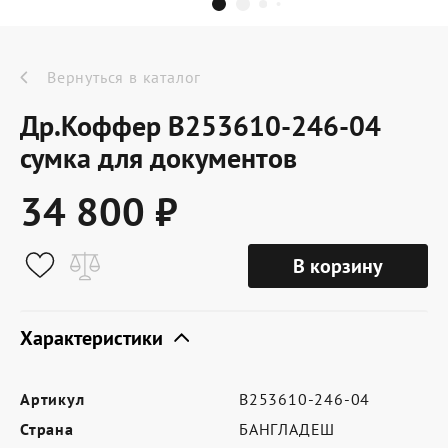
Dr.Koffer Outlet
Новинки
Вернуться в каталог
Др.Коффер B253610-246-04
Акции
сумка для документов
34 800 ₽
О компании
В корзину
Оферта
Условия доставки
Характеристики
Условия возврата
Артикул
B253610-246-04
Сертификат Dr.Koffer
Страна
БАНГЛАДЕШ