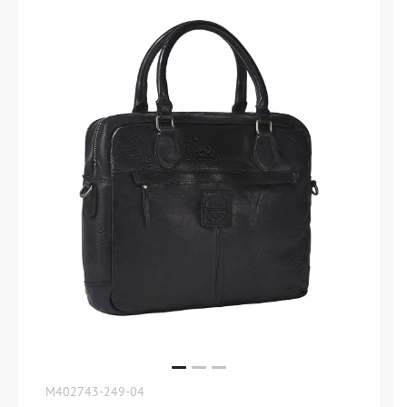
M402743-249-04