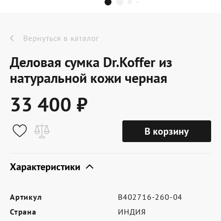
Dr.Koffer Outlet
Новинки
Вернуться в каталог
Деловая сумка Dr.Koffer из
Акции
натуральной кожи черная
33 400 ₽
О компании
В корзину
Оферта
Условия доставки
Характеристики
Условия возврата
Артикул
B402716-260-04
Сертификат Dr.Koffer
Страна
ИНДИЯ