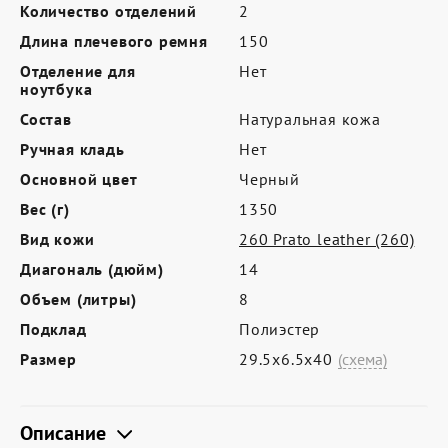
Где купить
Количество отделений
2
Длина плечевого ремня
150
Партнерам
Отделение для
Нет
Контакты
ноутбука
Состав
Натуральная кожа
Программа лояльности
Ручная кладь
Нет
Политика обработки персональных
Основной цвет
Черный
данных
Вес (г)
1350
Вид кожи
260 Prato leather (260)
Диагональ (дюйм)
14
Объем (литры)
8
Подклад
Полиэстер
Размер
29.5х6.5х40
(схема)
Описание