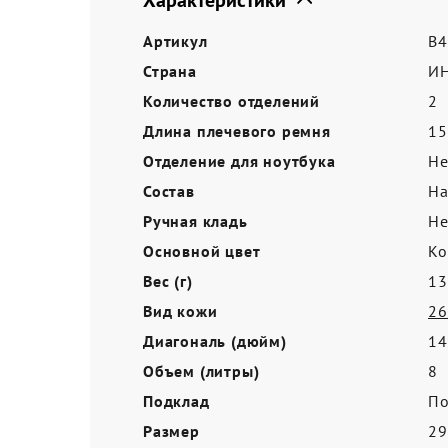
Характеристики
Акции
Артикул
B4
Страна
И
Количество отделений
2
Длина плечевого ремня
15
Отделение для ноутбука
Не
Состав
На
Ручная кладь
Не
Основной цвет
Ко
Вес (г)
13
Вид кожи
26
Диагональ (дюйм)
14
Объем (литры)
8
Подклад
По
Размер
29