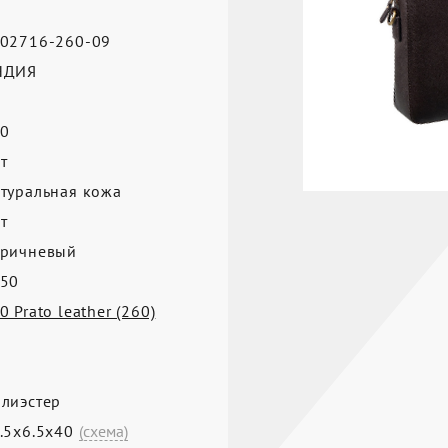
02716-260-09
НДИЯ
0
т
туральная кожа
т
ричневый
50
0 Prato leather (260)
лиэстер
.5х6.5х40
(схема)