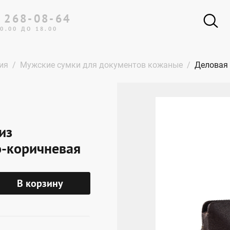
 268-08-64
0.00 ДО 18.00
ия
Мужские сумки для документов кожаные
Деловая 
из
о-коричневая
В корзину