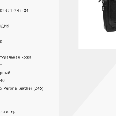
02321-245-04
а
НДИЯ
0
т
туральная кожа
т
ерный
40
5 Verona leather (245)
лиэстер