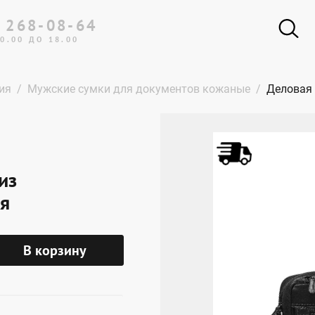
 268-08-64
0.00 ДО 18.00
ия
Мужские сумки для документов кожаные
Деловая 
из
ая
В корзину