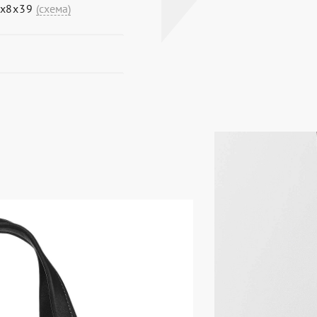
1х8х39
(схема)