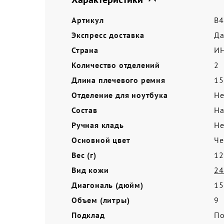
Акции
Артикул
B4
Экспресс доставка
Д
Страна
И
Количество отделений
2
Длина плечевого ремня
15
Отделение для ноутбука
Не
Состав
На
Ручная кладь
Не
Основной цвет
Ч
Вес (г)
12
Вид кожи
24
Диагональ (дюйм)
15
Объем (литры)
9
Подклад
По