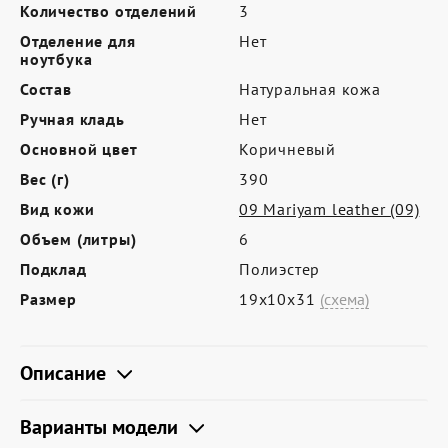
Где купить
Количество отделений
3
Отделение для
Нет
Партнерам
ноутбука
Контакты
Состав
Натуральная кожа
Ручная кладь
Нет
Программа лояльности
Основной цвет
Коричневый
Политика обработки персональных
Вес (г)
390
данных
Вид кожи
09 Mariyam leather (09)
Объем (литры)
6
Подклад
Полиэстер
Размер
19х10х31
(схема)
Описание
Варианты модели