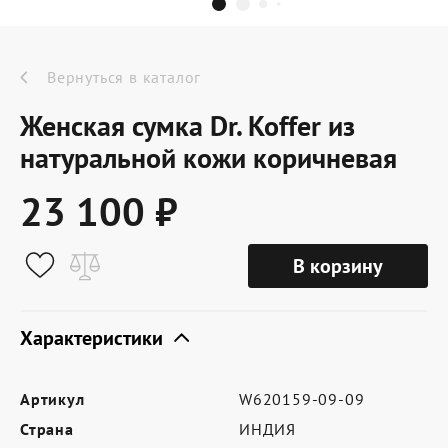
Dr.Koffer Outlet
Новинки
Вернуться в каталог
Женская сумка Dr. Koffer из
Акции
натуральной кожи коричневая
23 100 ₽
О компании
В корзину
Оферта
Условия доставки
Характеристики
Условия возврата
Артикул
W620159-09-09
Сертификат Dr.Koffer
Страна
ИНДИЯ