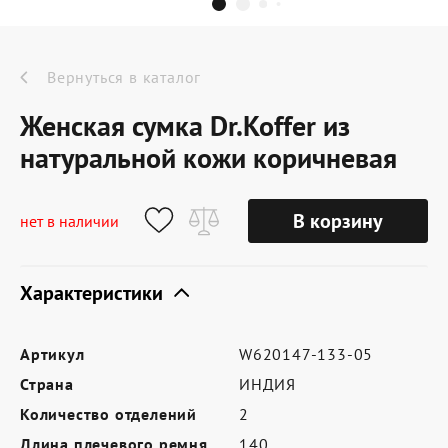
Dr.Koffer Outlet
Новинки
Вернуться в каталог
Женская сумка Dr.Koffer из
Акции
натуральной кожи коричневая
О компании
В корзину
нет в наличии
Характеристики
Оферта
Условия доставки
Артикул
W620147-133-05
Условия возврата
Страна
ИНДИЯ
Сертификат Dr.Koffer
Количество отделений
2
Длина плечевого ремня
140