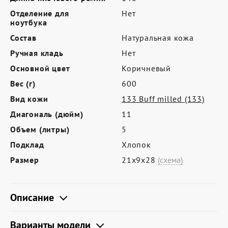
Где купить
Отделение для
Нет
Партнерам
ноутбука
Состав
Натуральная кожа
Контакты
Ручная кладь
Нет
Программа лояльности
Основной цвет
Коричневый
Политика обработки персональных
Вес (г)
600
данных
Вид кожи
133 Buff milled (133)
Диагональ (дюйм)
11
Объем (литры)
5
Подклад
Хлопок
Размер
21х9х28
(схема)
Описание
Варианты модели