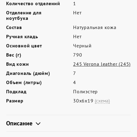
Где купить
Количество отделений
1
Отделение для
Нет
Партнерам
ноутбука
Контакты
Состав
Натуральная кожа
Ручная кладь
Нет
Программа лояльности
Основной цвет
Черный
Политика обработки персональных
Вес (г)
790
данных
Вид кожи
245 Verona leather (245)
Диагональ (дюйм)
7
Объем (литры)
4
Подклад
Полиэстер
Размер
30х6х19
(схема)
Описание