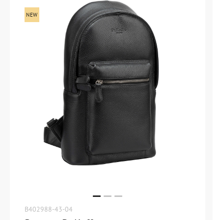
B402988-43-04