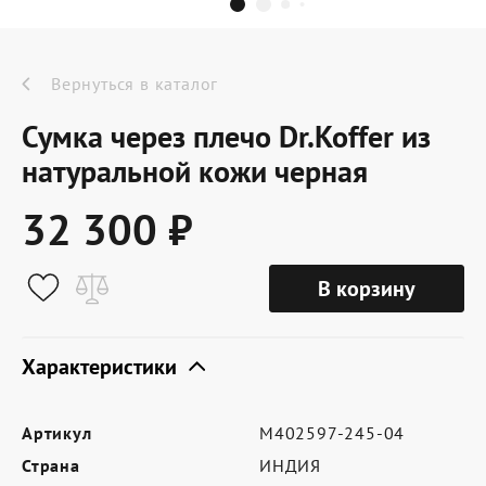
Dr.Koffer Outlet
Новинки
Вернуться в каталог
Сумка через плечо Dr.Koffer из
Акции
натуральной кожи черная
32 300 ₽
О компании
В корзину
Оферта
Условия доставки
Характеристики
Условия возврата
Артикул
M402597-245-04
Сертификат Dr.Koffer
Страна
ИНДИЯ