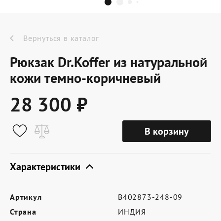
Dr.Koffer Outlet
Новинки
Вернуться в каталог
Рюкзак Dr.Koffer из натуральной
Акции
кожи темно-коричневый
28 300 ₽
О компании
В корзину
Оферта
Условия доставки
Характеристики
Условия возврата
Артикул
B402873-248-09
Сертификат Dr.Koffer
Страна
ИНДИЯ