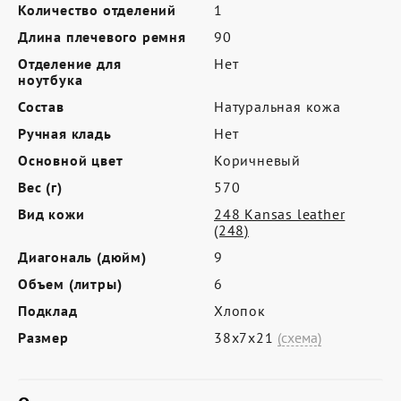
Где купить
Количество отделений
1
Длина плечевого ремня
90
Партнерам
Отделение для
Нет
Контакты
ноутбука
Состав
Натуральная кожа
Программа лояльности
Ручная кладь
Нет
Политика обработки персональных
Основной цвет
Коричневый
данных
Вес (г)
570
Вид кожи
248 Kansas leather
(248)
Диагональ (дюйм)
9
Объем (литры)
6
Подклад
Хлопок
Размер
38х7х21
(схема)