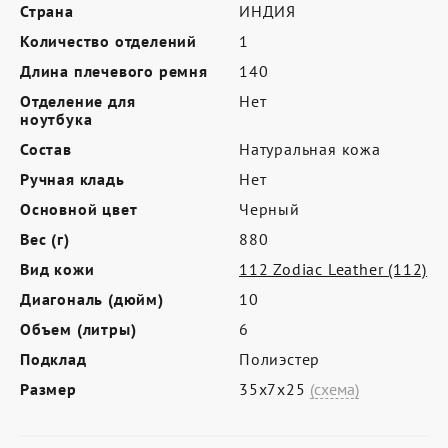
Где купить
Страна
ИНДИЯ
Количество отделений
1
Партнерам
Длина плечевого ремня
140
Контакты
Отделение для
Нет
ноутбука
Программа лояльности
Состав
Натуральная кожа
Политика обработки персональных
Ручная кладь
Нет
данных
Основной цвет
Черный
Вес (г)
880
Вид кожи
112 Zodiac Leather (112)
Диагональ (дюйм)
10
Объем (литры)
6
Подклад
Полиэстер
Размер
35х7х25
(схема)