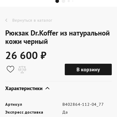
Dr.Koffer Outlet
Новинки
Вернуться в каталог
Рюкзак Dr.Koffer из натуральной
Акции
кожи черный
26 600 ₽
О компании
В корзину
Оферта
Условия доставки
Характеристики
Условия возврата
Артикул
B402864-112-04_77
Сертификат Dr.Koffer
Экспресс доставка
Да