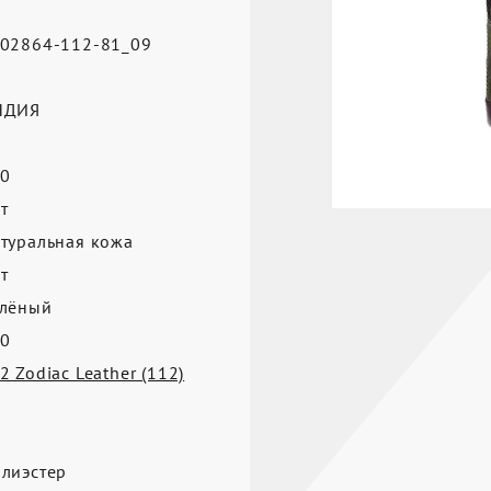
02864-112-81_09
а
НДИЯ
0
т
туральная кожа
т
лёный
0
2 Zodiac Leather (112)
лиэстер