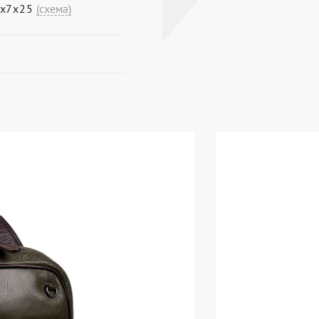
5х7х25
(схема)