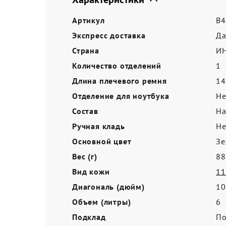
Акции
Артикул
B4
Экспресс доставка
Д
Страна
И
Количество отделений
1
Длина плечевого ремня
14
Отделение для ноутбука
Не
Состав
На
Ручная кладь
Не
Основной цвет
Зе
Вес (г)
88
Вид кожи
11
Диагональ (дюйм)
10
Объем (литры)
6
Подклад
По