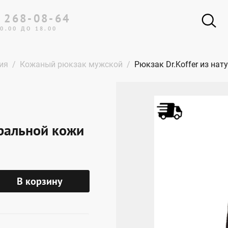
 268-08-64
0.00 ДО 18.00
ия
Кожаный рюкзак мужской
Рюкзак Dr.Koffer из на
уральной кожи
В корзину