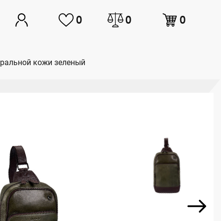
0
0
0
туральной кожи зеленый