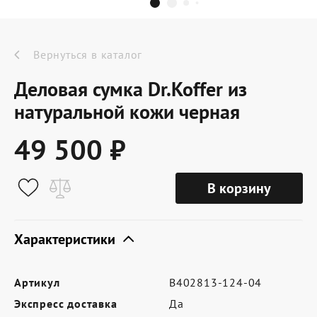
Dr.Koffer Outlet
Новинки
Вернуться в каталог
Деловая сумка Dr.Koffer из
Акции
натуральной кожи черная
49 500 ₽
О компании
В корзину
Оферта
Условия доставки
Характеристики
Условия возврата
Артикул
B402813-124-04
Сертификат Dr.Koffer
Экспресс доставка
Да