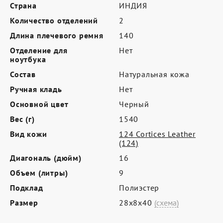
Где купить
Страна
ИНДИЯ
Количество отделений
2
Партнерам
Длина плечевого ремня
140
Контакты
Отделение для
Нет
ноутбука
Программа лояльности
Состав
Натуральная кожа
Политика обработки персональных
Ручная кладь
Нет
данных
Основной цвет
Черный
Вес (г)
1540
Вид кожи
124 Cortices Leather
(124)
Диагональ (дюйм)
16
Объем (литры)
9
Подклад
Полиэстер
Размер
28х8х40
(схема)