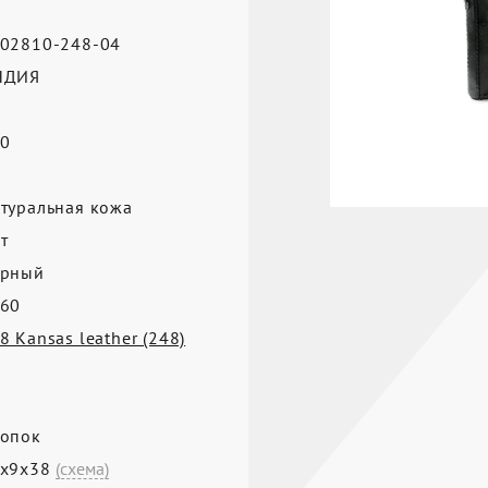
02810-248-04
НДИЯ
0
а
туральная кожа
т
ерный
60
8 Kansas leather (248)
опок
1х9х38
(схема)