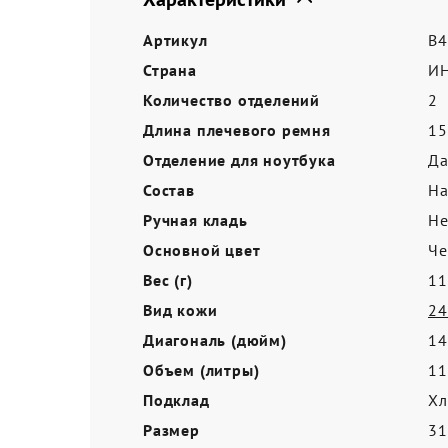
Акции
Артикул
B4
Страна
И
Количество отделений
2
Длина плечевого ремня
15
Отделение для ноутбука
Д
Состав
На
Ручная кладь
Не
Основной цвет
Ч
Вес (г)
11
Вид кожи
24
Диагональ (дюйм)
14
Объем (литры)
11
Подклад
Хл
Размер
3