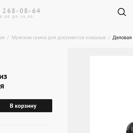
 268-08-64
0.00 ДО 18.00
ия
Мужские сумки для документов кожаные
Деловая 
из
ая
В корзину