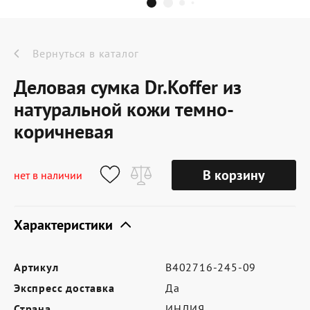
Dr.Koffer Outlet
Новинки
Вернуться в каталог
Деловая сумка Dr.Koffer из
Акции
натуральной кожи темно-
коричневая
О компании
В корзину
нет в наличии
Оферта
Характеристики
Условия доставки
Условия возврата
Артикул
B402716-245-09
Сертификат Dr.Koffer
Экспресс доставка
Да
Страна
ИНДИЯ