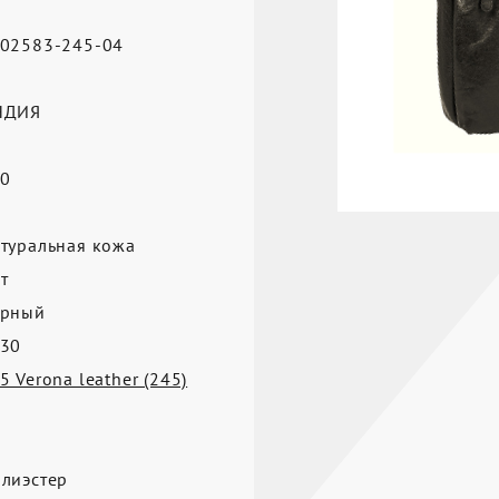
02583-245-04
а
НДИЯ
0
а
туральная кожа
т
ерный
30
5 Verona leather (245)
лиэстер