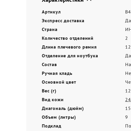
Акции
Артикул
B4
Экспресс доставка
Д
Страна
И
Количество отделений
2
Длина плечевого ремня
12
Отделение для ноутбука
Д
Состав
На
Ручная кладь
Не
Основной цвет
Ч
Вес (г)
12
Вид кожи
24
Диагональ (дюйм)
15
Объем (литры)
9
Подклад
По