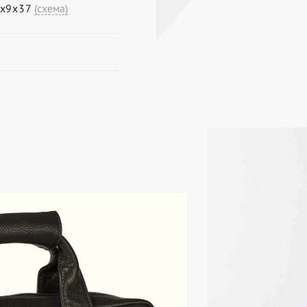
7х9х37
(схема)