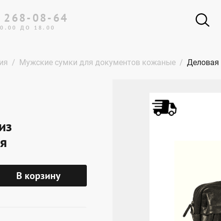
 268-08-64
0.00 ДО 18.00
ия
Мужские сумки для документов кожаные
Деловая 
из
ая
В корзину