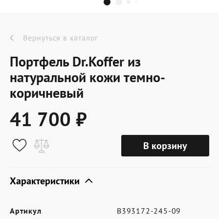
Dr.Koffer Outlet
Новинки
Вернуться в каталог
Портфель Dr.Koffer из
Акции
натуральной кожи темно-
коричневый
О компании
41 700 ₽
Оферта
В корзину
Условия доставки
Характеристики
Условия возврата
Сертификат Dr.Koffer
Артикул
B393172-245-09