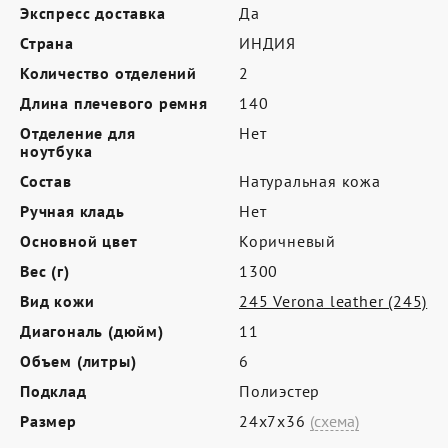
Где купить
Экспресс доставка
Да
Страна
Партнерам
ИНДИЯ
Количество отделений
2
Контакты
Длина плечевого ремня
140
Программа лояльности
Отделение для
Нет
ноутбука
Политика обработки персональных
Состав
Натуральная кожа
данных
Ручная кладь
Нет
Основной цвет
Коричневый
Вес (г)
1300
Вид кожи
245 Verona leather (245)
Диагональ (дюйм)
11
Объем (литры)
6
Подклад
Полиэстер
Размер
24х7х36
(схема)