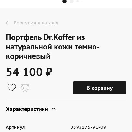
Dr.Koffer Outlet
Новинки
Вернуться в каталог
Портфель Dr.Koffer из
Акции
натуральной кожи темно-
коричневый
О компании
54 100 ₽
Оферта
В корзину
Условия доставки
Характеристики
Условия возврата
Сертификат Dr.Koffer
Артикул
B393175-91-09