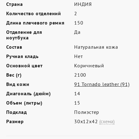
Где купить
Страна
ИНДИЯ
Количество отделений
Партнерам
2
Длина плечевого ремня
150
Контакты
Отделение для
Да
ноутбука
Программа лояльности
Состав
Натуральная кожа
Политика обработки персональных
Ручная кладь
Нет
данных
Основной цвет
Коричневый
Вес (г)
2100
Вид кожи
91 Tornado leather (91)
Диагональ (дюйм)
14
Объем (литры)
15
Подклад
Полиэстер
Размер
30х12х42
(схема)