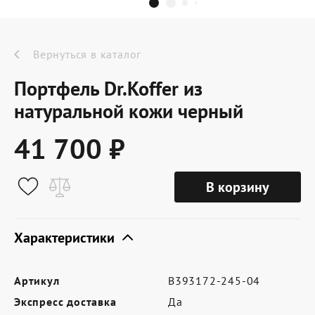
Dr.Koffer Outlet
Новинки
Вернуться в каталог
Портфель Dr.Koffer из
Акции
натуральной кожи черный
41 700 ₽
О компании
В корзину
Оферта
Условия доставки
Характеристики
Условия возврата
Артикул
B393172-245-04
Сертификат Dr.Koffer
Экспресс доставка
Да