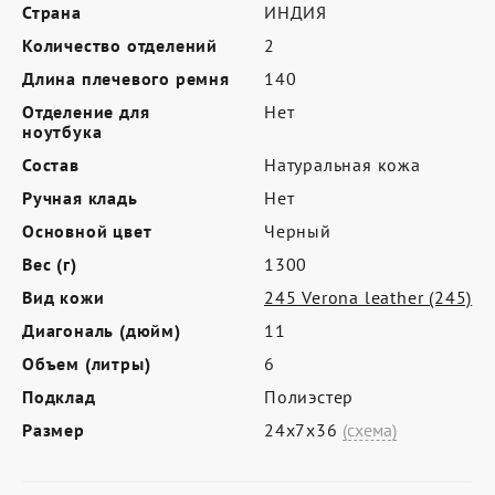
Где купить
Страна
ИНДИЯ
Количество отделений
2
Партнерам
Длина плечевого ремня
140
Контакты
Отделение для
Нет
ноутбука
Программа лояльности
Состав
Натуральная кожа
Политика обработки персональных
Ручная кладь
Нет
данных
Основной цвет
Черный
Вес (г)
1300
Вид кожи
245 Verona leather (245)
Диагональ (дюйм)
11
Объем (литры)
6
Подклад
Полиэстер
Размер
24х7х36
(схема)