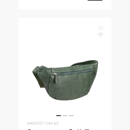
M402937-244-65