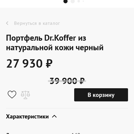
Dr.Koffer Outlet
Новинки
Вернуться в каталог
Портфель Dr.Koffer из
Акции
натуральной кожи черный
27 930 ₽
О компании
39 900 ₽
Оферта
В корзину
Условия доставки
Условия возврата
Характеристики
Сертификат Dr.Koffer