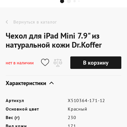
Dr.Koffer Outlet
Новинки
Вернуться в каталог
Чехол для iPad Mini 7.9" из
Акции
натуральной кожи Dr.Koffer
О компании
В корзину
нет в наличии
Характеристики
Оферта
Условия доставки
Артикул
X510364-171-12
Условия возврата
Основной цвет
Красный
Сертификат Dr.Koffer
Вес (г)
230
Вид кожи
171