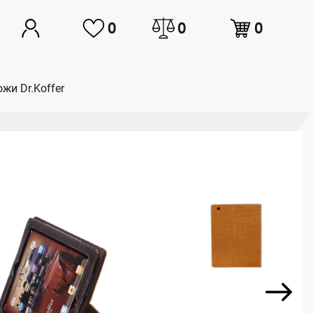
0
0
0
ожи Dr.Koffer