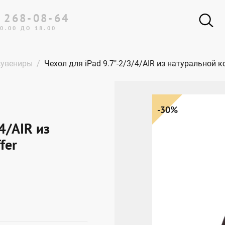
 268-08-64
0.00 ДО 18.00
Портфели
сувениры
Чехол для iPad 9.7"-2/3/4/AIR из натуральной к
Женские сумки
Мужские сумки
Рюкзаки
-30%
Портмоне и кошельки
4/AIR из
Обложки для документов
fer
Одежда и аксессуары
Подарки и сувениры
Дорожная коллекция
Ремни
Эксклюзивная коллекция