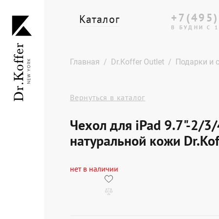
+7(495)
Каталог
В БУДНИ С 1
Дорожная коллекция
Главная
Dr.Koffer Outlet
Подарки и 
Мужская коллекция
Вернуться в каталог
Женская коллекция
Чехол для iPad 9.7"-2/3/
Подарки и сувениры
натуральной кожи Dr.Kof
Подарочные карты
нет в наличии
Dr.Koffer Outlet
Новинки