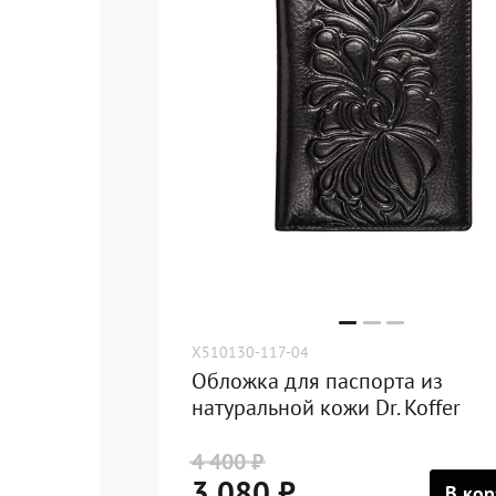
X510130-117-04
Обложка для паспорта из
натуральной кожи Dr. Koffer
4 400 ₽
3 080 ₽
В кор