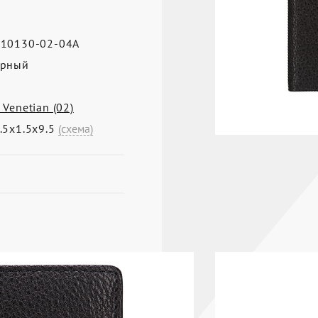
10130-02-04A
ерный
 Venetian (02)
.5х1.5х9.5
(схема)