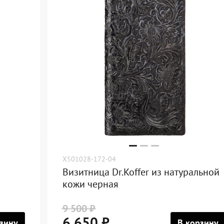
X501028-172-04
Визитница Dr.Koffer из натуральной
кожи черная
9 500 ₽
6 650 ₽
зину
В корзину