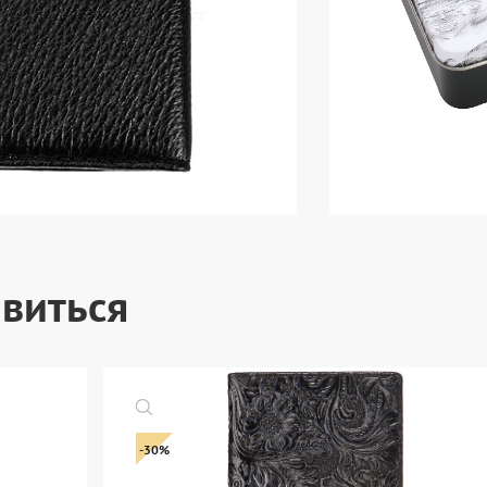
виться
-30%