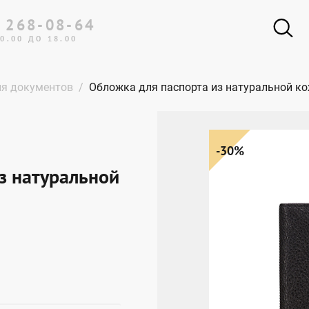
 268-08-64
0.00 ДО 18.00
Портфели
я документов
Обложка для паспорта из натуральной кож
Женские сумки
Мужские сумки
Рюкзаки
-30%
Портмоне и кошельки
з натуральной
Обложки для документов
Одежда и аксессуары
Подарки и сувениры
Дорожная коллекция
Ремни
Эксклюзивная коллекция