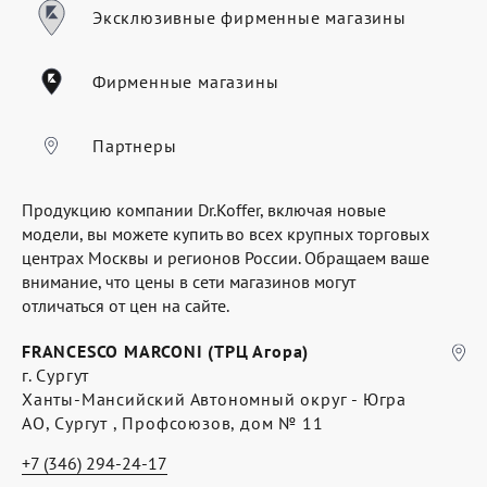
Где купить
Эксклюзивные фирменные магазины
Партнерам
Фирменные магазины
Контакты
Программа лояльности
Партнеры
Политика обработки персональных
Продукцию компании Dr.Koffer, включая новые
данных
модели, вы можете купить во всех крупных торговых
центрах Москвы и регионов России. Обращаем ваше
внимание, что цены в сети магазинов могут
отличаться от цен на сайте.
FRANCESCO MARCONI (ТРЦ Агора)
г. Сургут
Ханты-Мансийский Автономный округ - Югра
АО, Сургут , Профсоюзов, дом № 11
+7 (346) 294-24-17