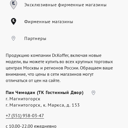
Где купить
Эксклюзивные фирменные магазины
Партнерам
Фирменные магазины
Контакты
Программа лояльности
Партнеры
Политика обработки персональных
Продукцию компании Dr.Koffer, включая новые
данных
модели, вы можете купить во всех крупных торговых
центрах Москвы и регионов России. Обращаем ваше
внимание, что цены в сети магазинов могут
отличаться от цен на сайте.
Пан Чемодан (ТК Гостинный Двор)
г. Магнитогорск
г. Магнитогорск, к. Маркса, д. 153
+7 (351) 958-03-47
с 10.00-22.00 ежедневно