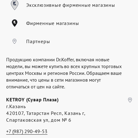
Где купить
Эксклюзивные фирменные магазины
Партнерам
Фирменные магазины
Контакты
Программа лояльности
Партнеры
Политика обработки персональных
Продукцию компании Dr.Koffer, включая новые
данных
модели, вы можете купить во всех крупных торговых
центрах Москвы и регионов России. Обращаем ваше
внимание, что цены в сети магазинов могут
отличаться от цен на сайте.
KETROY (Сувар Плаза)
г.Казань
420107, Татарстан Респ, Казань г,
Спартаковская ул, дом № 6
+7 (987) 290-49-53